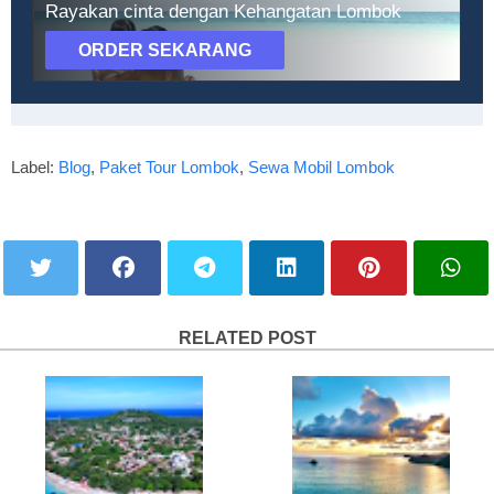
Rayakan cinta dengan Kehangatan Lombok
ORDER SEKARANG
Label:
Blog
,
Paket Tour Lombok
,
Sewa Mobil Lombok
RELATED POST