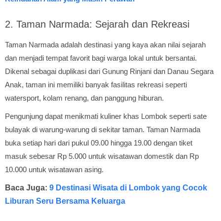
2. Taman Narmada: Sejarah dan Rekreasi
Taman Narmada adalah destinasi yang kaya akan nilai sejarah
dan menjadi tempat favorit bagi warga lokal untuk bersantai.
Dikenal sebagai duplikasi dari Gunung Rinjani dan Danau Segara
Anak, taman ini memiliki banyak fasilitas rekreasi seperti
watersport, kolam renang, dan panggung hiburan.
Pengunjung dapat menikmati kuliner khas Lombok seperti sate
bulayak di warung-warung di sekitar taman. Taman Narmada
buka setiap hari dari pukul 09.00 hingga 19.00 dengan tiket
masuk sebesar Rp 5.000 untuk wisatawan domestik dan Rp
10.000 untuk wisatawan asing.
Baca Juga:
9 Destinasi Wisata di Lombok yang Cocok
Liburan Seru Bersama Keluarga