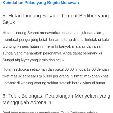
Keindahan Pulau yang Begitu Menawan
5. Hutan Lindung Sesaot: Tempat Berlibur yang
Sejuk
Hutan Lindung Sesaot menawarkan suasana sejuk dan alami,
membuat pengunjung betah berlama-lama di sini. Terletak di kaki
Gunung Rinjani, hutan ini memiliki banyak mata air dan aliran
sungai yang menambah pesonanya. Anda dapat berenang di
Sungai Aiq Nyet yang jernih dan sejuk.
Hutan ini dibuka setiap hari dari pukul 09.00 hingga 17.00 dengan
tiket masuk sebesar Rp 5.000 per orang. Nikmati makanan khas
Lombok di warung-warung sekitar setelah beraktivitas di hutan.
6. Teluk Belongas: Petualangan Menyelam yang
Menggugah Adrenalin
Bagi para penggemar petualangan, Teluk Belongas adalah