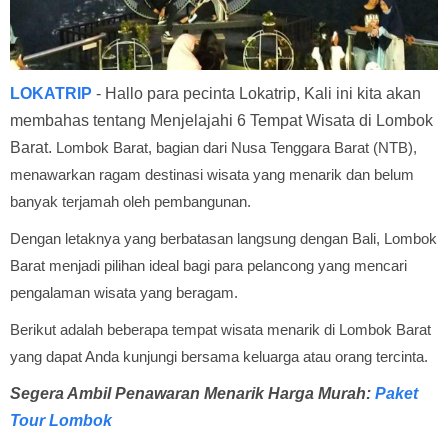
LOKATRIP
-
Hallo para pecinta Lokatrip
, Kali ini kita akan
membahas tentang Menjelajahi 6 Tempat Wisata di Lombok
Barat.
Lombok Barat, bagian dari Nusa Tenggara Barat (NTB),
menawarkan ragam destinasi wisata yang menarik dan belum
banyak terjamah oleh pembangunan.
Dengan letaknya yang berbatasan langsung dengan Bali, Lombok
Barat menjadi pilihan ideal bagi para pelancong yang mencari
pengalaman wisata yang beragam.
Berikut adalah beberapa tempat wisata menarik di Lombok Barat
yang dapat Anda kunjungi bersama keluarga atau orang tercinta.
Segera Ambil Penawaran Menarik Harga Murah:
Paket
Tour Lombok