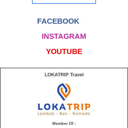
FACEBOOK
INSTAGRAM
YOUTUBE
LOKATRIP Travel
Member Of :