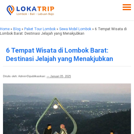
Home
»
Blog
»
Paket Tour Lombok
»
Sewa Mobil Lombok
» 6 Tempat Wisata di
Lombok Barat: Destinasi Jelajah yang Menakjubkan
6 Tempat Wisata di Lombok Barat:
Destinasi Jelajah yang Menakjubkan
Ditulis oleh: Admin
•
Dipublikasikan:
— Januari 05, 2025