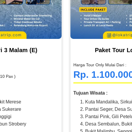
i 3 Malam (E)
Paket Tour L
Harga Tour Only Mulai Dari :
Rp. 1.100.00
 10 Pax )
Tujuan Wisata :
kit Merese
Kuta Mandalika, Sirku
a Sukerare
Pantai Seger, Desa S
nggigi
Pantai Pink, Gili Petel
bun Strobery
Desa Sembalun, Bukit
Bukit Malimbu, Senggi