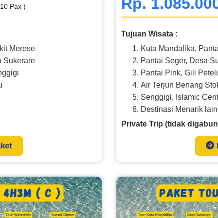
Rp. 1.085.00
 10 Pax )
Tujuan Wisata :
kit Merese
Kuta Mandalika, Panta
a Sukerare
Pantai Seger, Desa S
nggigi
Pantai Pink, Gili Petel
u
Air Terjun Benang St
Senggigi, Islamic Cen
Destinasi Menarik lai
Private Trip (tidak digabun
aket