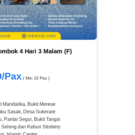
ombok 4 Hari 3 Malam (F)
0/Pax
( Min 10 Pax )
it Mandalika, Bukit Merese
uku Sasak, Desa Sukerare
u, Pantai Segui, Bukit Tangsi
 Selong dan Kebun Strobery
gi, Islamic Center