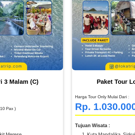
i 3 Malam (C)
Paket Tour L
Harga Tour Only Mulai Dari :
Rp. 1.030.00
 10 Pax )
Tujuan Wisata :
kit Merese
Kuta Mandalika, Sirku