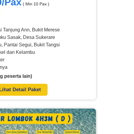
0/Pax
( Min 10 Pax )
i Tanjung Ann, Bukit Merese
uku Sasak, Desa Sukerare
u, Pantai Segui, Bukit Tangsi
okel dan Kelambu
ter
nnya
g peserta lain)
Lihat Detail Paket