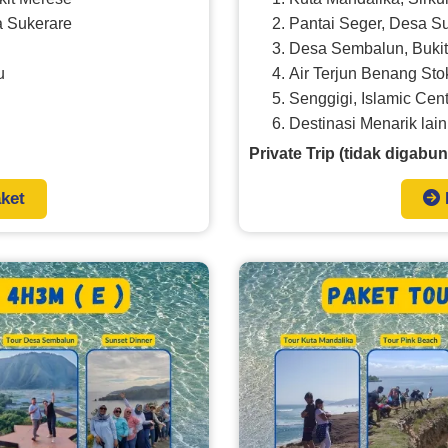
a Sukerare
Pantai Seger, Desa S
Desa Sembalun, Bukit
u
Air Terjun Benang St
Senggigi, Islamic Cen
Destinasi Menarik lai
Private Trip (tidak digabun
aket