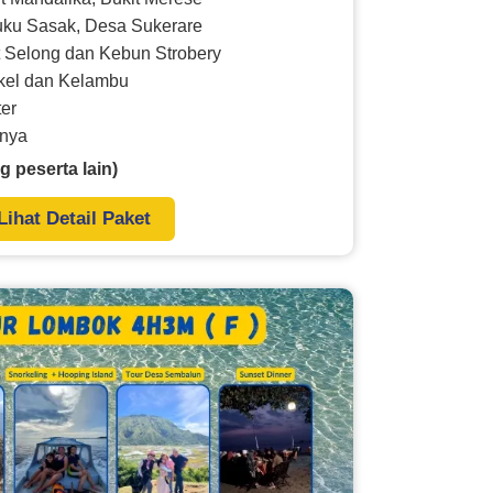
uku Sasak, Desa Sukerare
 Selong dan Kebun Strobery
okel dan Kelambu
ter
nnya
g peserta lain)
Lihat Detail Paket