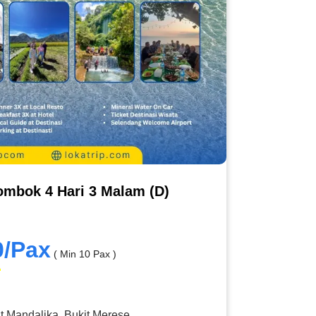
ombok 4 Hari 3 Malam (D)
0/Pax
( Min 10 Pax )
it Mandalika, Bukit Merese