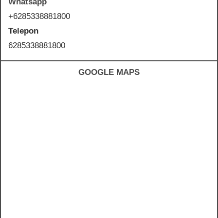
Whatsapp
+6285338881800
Telepon
6285338881800
GOOGLE MAPS