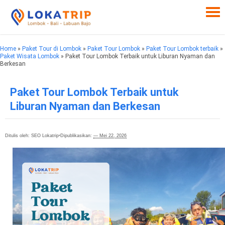
Home
»
Paket Tour di Lombok
»
Paket Tour Lombok
»
Paket Tour Lombok terbaik
»
Paket Wisata Lombok
» Paket Tour Lombok Terbaik untuk Liburan Nyaman dan
Berkesan
Paket Tour Lombok Terbaik untuk
Liburan Nyaman dan Berkesan
Ditulis oleh: SEO Lokatrip
•
Dipublikasikan:
— Mei 22, 2026