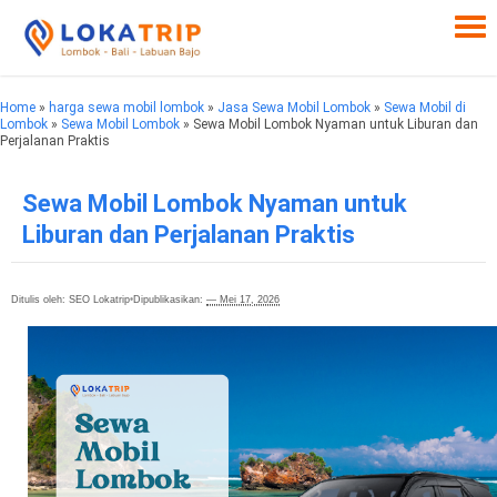
Home
»
harga sewa mobil lombok
»
Jasa Sewa Mobil Lombok
»
Sewa Mobil di
Lombok
»
Sewa Mobil Lombok
» Sewa Mobil Lombok Nyaman untuk Liburan dan
Perjalanan Praktis
Sewa Mobil Lombok Nyaman untuk
Liburan dan Perjalanan Praktis
Ditulis oleh: SEO Lokatrip
•
Dipublikasikan:
— Mei 17, 2026